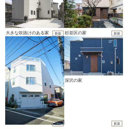
大きな吹抜けのある家
杉並区の家
新築
新築
深沢の家
新築
新築