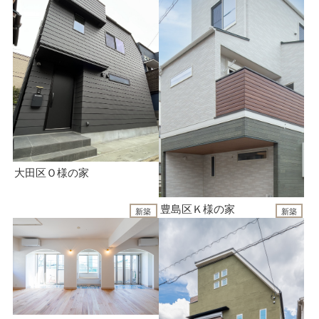
大田区Ｏ様の家
豊島区Ｋ様の家
新築
新築