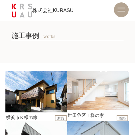
株式会社KURASU
施工事例
works
世田谷区Ｉ様の家
横浜市Ｋ様の家
新築
新築