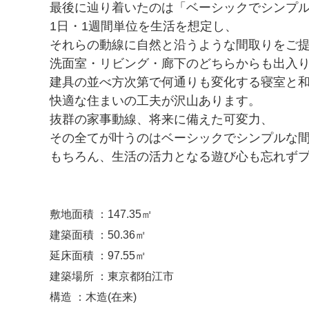
最後に辿り着いたのは「ベーシックでシンプ
1日・1週間単位を生活を想定し、
それらの動線に自然と沿うような間取りをご
洗面室・リビング・廊下のどちらからも出入
建具の並べ方次第で何通りも変化する寝室と
快適な住まいの工夫が沢山あります。
抜群の家事動線、将来に備えた可変力、
その全てが叶うのはベーシックでシンプルな
もちろん、生活の活力となる遊び心も忘れず
敷地面積 ：147.35㎡
建築面積 ：50.36㎡
延床面積 ：97.55㎡
建築場所 ：東京都狛江市
構造 ：木造(在来)