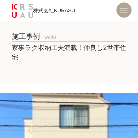
株式会社KURASU
施工事例
works
家事ラク収納工夫満載！仲良し2世帯住
宅